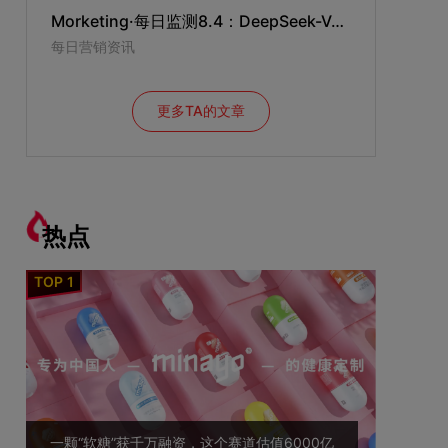
Morketing·每日监测8.4：DeepSeek-V4-Flash登顶全球调用量榜单第一；亚马逊市值突破3万亿美元；月之暗面回应港股IPO传闻：消息不实
每日营销资讯
更多TA的文章
热点
一颗“软糖”获千万融资，这个赛道估值6000亿