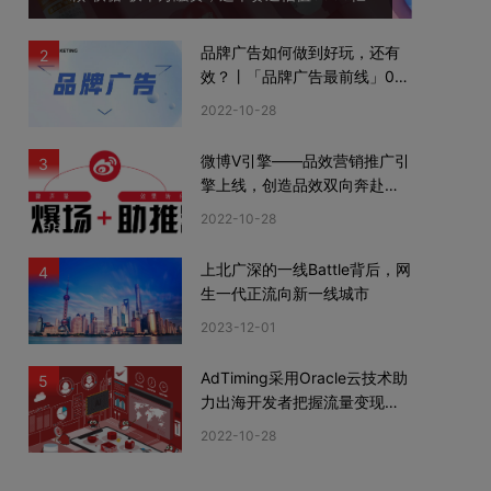
品牌广告如何做到好玩，还有
2
效？丨「品牌广告最前线」02
期
2022-10-28
微博V引擎——品效营销推广引
3
擎上线，创造品效双向奔赴新
机遇
2022-10-28
上北广深的一线Battle背后，网
4
生一代正流向新一线城市
2023-12-01
AdTiming采用Oracle云技术助
5
力出海开发者把握流量变现新
机遇
2022-10-28