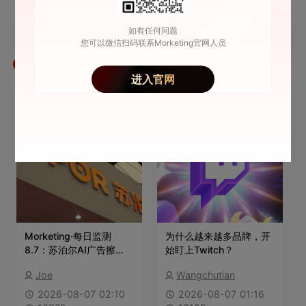
如有任何问题
您可以微信扫码联系Morketing官网人员
最新文章
进入官网
Morketing·每日监测
为什么越来越多品牌，开
8.7：苏泊尔AI广告擦
始盯上Twitch？
边；小红书布局AI社交方
Joe
Wangchutian
向；阿里云Agent开启商
业化收费；baby sheep
2026-08-07 02:10
2026-08-07 01:16
安睡裤广告引众怒