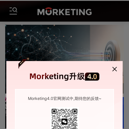
什么还热度不减？
广告费花得值不值，没人说得清？一份实战手册破解归因困局
Morketing4.0官网测试中,期待您的反馈~
报告
课程