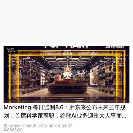
资讯
Morketing·每日监测8.6：胖东来公布未来三年规
划；首席科学家离职，谷歌AI业务迎重大人事变
动；泡泡玛特大跌
Harper Chen
2026-08-06 09:57
8568
0