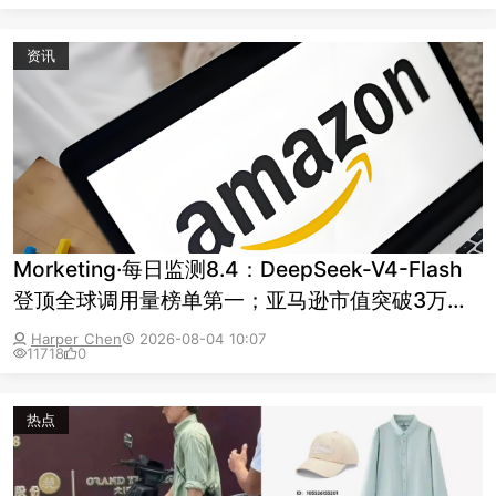
资讯
Morketing·每日监测8.4：DeepSeek-V4-Flash
登顶全球调用量榜单第一；亚马逊市值突破3万亿
美元；月之暗面回应港股IPO传闻：消息不实
Harper Chen
2026-08-04 10:07
11718
0
热点