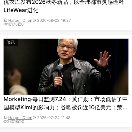
优衣库发布2026秋冬新品，以全球都市灵感诠释
LifeWear进化
Harper Chen
2026-08-02 19:37
16170
0
资讯
Morketing·每日监测7.24：黄仁勋：市场低估了中
国模型Kimi的影响力；谷歌被罚近10亿美元；荣耀
新logo被指撞脸王者荣耀、Grok
Harper Chen
2026-07-24 11:48
23016
0