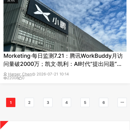
Morketing·每日监测7.21：腾讯WorkBuddy月访
问量破2000万；凯文·凯利：AI时代“提出问题”的
价值远胜于获取答案；小鹏汽车AI Infra负责人将
Harper Chen
2026-07-21 10:14
22008
0
离职
1
2
3
4
5
6