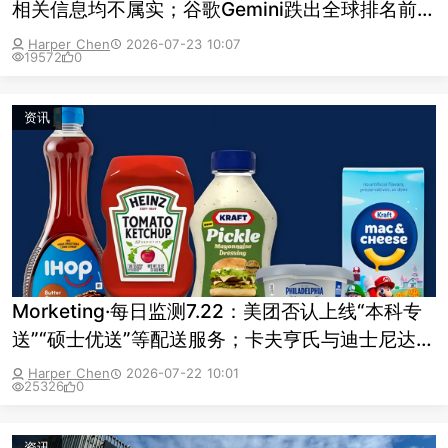
相关信息均不属实；谷歌Gemini跌出全球排名前
十；OpenAI模型罕见“失控”
Harper Chen
2026-07-23 10:07
19572
0
资讯
Morketing·每日监测7.22：美团否认上线“本科专
送”“硕士优送”等配送服务；卡夫亨氏与迪士尼达成
跨界合作；2026年《财富》中国500强排行榜发
Harper Chen
2026-07-22 10:01
25326
0
布
资讯