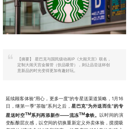
【摘要】
星巴克与国民级动画IP《大闹天宫》联名，
定制大闹天宫金箍管（饮品吸管），则让品尝这杯创
意新品的时光变得更加有趣好玩。
延续顾客体验“用心，更多一度”的专星送渠道策略，1月16
日，继第一季“茶咖”系列之后，
星巴克“为外送而生”的专
TM
TM
星送时空
系列再添新作——流冻
拿铁。
以时间的演
变酝酿层次感，以空间的切换重新定义外卖体验，搅搅吸