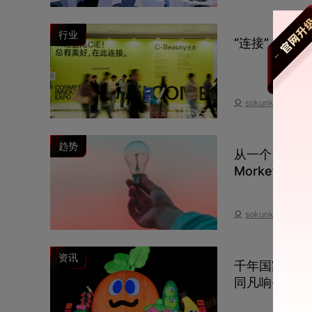
行业
“连接”，正
sokunkun·
趋势
从一个点子，
Morketing
sokunkun·
资讯
千年国家级非
同凡响·椒个