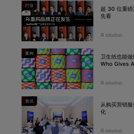
行业
超 30 位重
先看
sokunkun·
案例
卫生纸也能做
Who Gives
sokunkun·
资讯
从购买营销服
化
sokunkun·