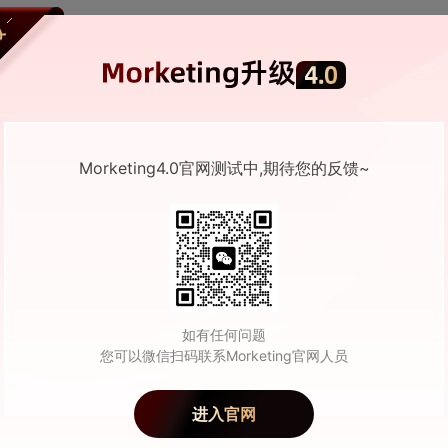
撬动美妆行业新未来
210504
0
2026-03-25 06:20
Morketing4.0官网测试中,期待您的反馈~
到一套叙事：品牌创意正在发生什么变化？ |
洞察
66234
0
2026-01-27 07:50
如有任何问题
您可以微信扫码联系Morketing官网人员
遗与当代潮流文化跨时空对话：STAYREAL《卜
好运》花灯卜览，登陆「天下第一灯」自贡灯会
进入官网