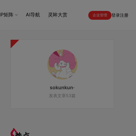
IP矩阵
AI导航
灵眸大赏
登录
注册
企业管理
sokunkun·
发表文章53篇
热点