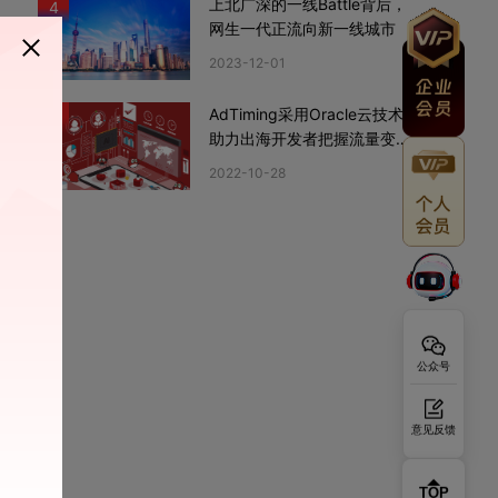
上北广深的一线Battle背后，
4
网生一代正流向新一线城市
2023-12-01
AdTiming采用Oracle云技术
5
助力出海开发者把握流量变现
新机遇
2022-10-28
公众号
意见反馈
TOP