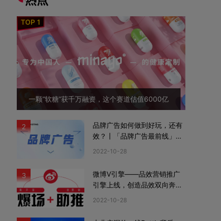
一颗“软糖”获千万融资，这个赛道估值6000亿
品牌广告如何做到好玩，还有
2
效？丨「品牌广告最前线」02
期
2022-10-28
微博V引擎——品效营销推广
3
引擎上线，创造品效双向奔赴
新机遇
2022-10-28