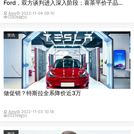
Ford，双方谈判进入深入阶段；喜茶平价子品
牌“喜小茶”全部关店
Amy
2022-11-04 09:10
129066
0
资讯
做促销？特斯拉全系降价近3万
Amy
2022-11-03 10:18
203196
0
资讯