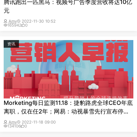
腾讯跑出一匹黑马：视频号广告季度营收将达10亿
元
Amy
2022-11-30 10:52
165942
0
资讯
Morketing每日监测11.18：捷豹路虎全球CEO年底
离职，仅在任2年；网易：动视暴雪先行宣布停止
合作，将为玩家服务到最后一刻
Amy
2022-11-18 09:00
134106
0