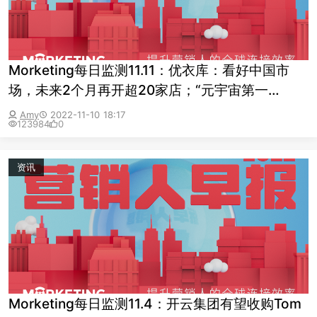
Morketing每日监测11.11：优衣库：看好中国市
场，未来2个月再开超20家店；“元宇宙第一
股”Roblox第三季度营收5.18亿美元，同比增长2%
Amy
2022-11-10 18:17
123984
0
资讯
Morketing每日监测11.4：开云集团有望收购Tom