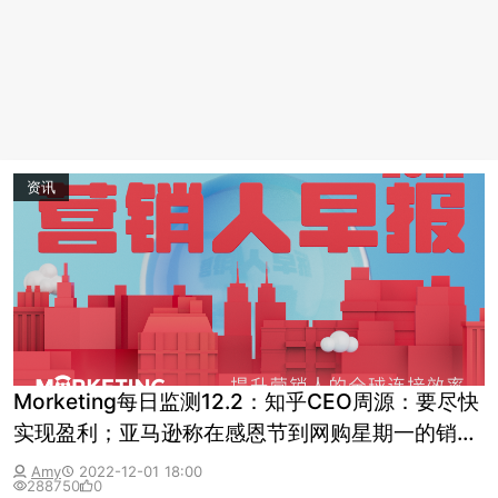
资讯
Morketing每日监测12.2：知乎CEO周源：要尽快
实现盈利；亚马逊称在感恩节到网购星期一的销售
规模创出纪录
Amy
2022-12-01 18:00
288750
0