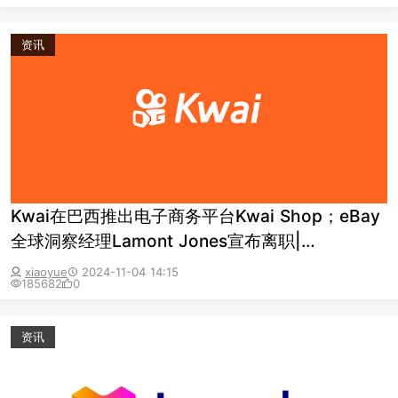
资讯
Kwai在巴西推出电子商务平台Kwai Shop；eBay
全球洞察经理Lamont Jones宣布离职|
Morketing Global 出海日报11.4
xiaoyue
2024-11-04 14:15
185682
0
资讯