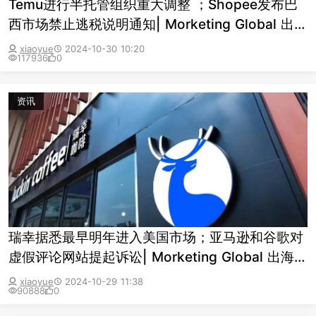
Temu进行半托管组织重大调整 ；Shopee发布巴
西市场禁止逃税说明通知| Morketing Global 出海
日报10.30
xiaoyue
2024-10-30 10:20
117936
0
资讯
瑞幸据悉最早明年进入美国市场；亚马逊和谷歌对
虚假评论网站提起诉讼| Morketing Global 出海日
报10.29
xiaoyue
2024-10-29 11:38
90888
0