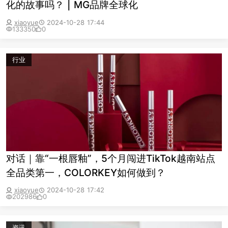
化的故事吗？ | MG品牌全球化
xiaoyue
2024-10-28 17:44
133350
0
行业
对话｜靠“一根唇釉”，5个月闯进TikTok越南站点
全品类第一，COLORKEY如何做到？
xiaoyue
2024-10-28 17:42
202986
0
资讯