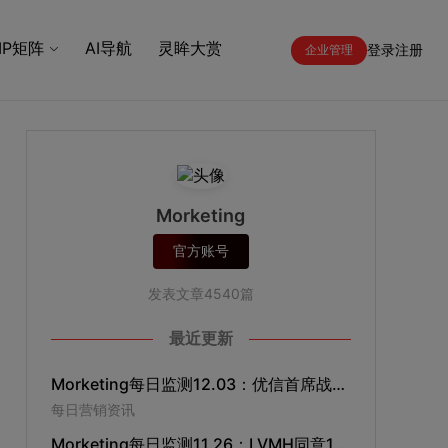
IP矩阵
AI导航
灵眸大赏
登录
注册
企业管理
Morketing
官方账号
发表文章4540篇
最近更新
Morketing每日监测12.03：优信首席战略官井文兵辞职；小米12月9日进入日本市场； “360推广”升级为“360智慧商业”；现代汽车成立北京创新中心
每日营销资讯
Morketing每日监测11.26：LVMH同意162亿美元现金收购蒂芙尼；滴滴快车加装车载屏幕，强化广告分发能力；亚马逊将在拼多多开设店铺；萧敬腾代言气象局