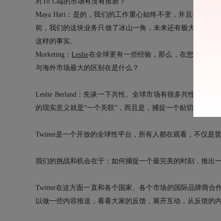
对To C端的市场有没有推新？
Maya Hari：是的，我们的工作重心始终不变，并且非常
前，我们的这块业务只做了冰山一角，未来还有极大的发展空
这样的事实。
Morketing：
Leslie
在全球更有一些经验，那么，在您看来，
与海外市场最大的区别在是什么？
Leslie Berland：先谈一下共性。全球市场有很多共性的
的现实意义就是“一个关联”，而且是，捕捉一个贴切的时刻
Twitter是一个开放的全球性平台，所有人都在观看，不仅是
我们的挑战和机会在于：如何捕捉一个最完美的时刻，推出
Twitter在这方面一直和各个国家、各个市场的国际品牌
以做一些内容推送，看看大家的反馈，展开互动，从反馈的