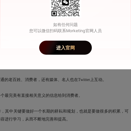
连贯。如今，中国跨国公司拓展
海外市场
越来越快，他们的雄心非常大。目
间。另外，确实，当前我们To C业务在中国并没有开展，我们也不避讳
如有任何问题
您可以微信扫码联系Morketing官网人员
中国企业在走向海外市场通常会遇到什么样的困难？在内容营销上，中国
进入官网
地方，关键是给消费者带来跟自己生活、兴趣息息相关的东西，在此，Twitter
推送有直接意义的信息。
普通的老百姓、消费者，还有媒体、名人也在Twitter上互动。
一个最完美有直接相关意义的信息给到消费者。
商合作，其中关键要做好一个长期的耕耘和规划，也就是要做很多的积累，可
内容进行学习，从而不断地完善和提高。