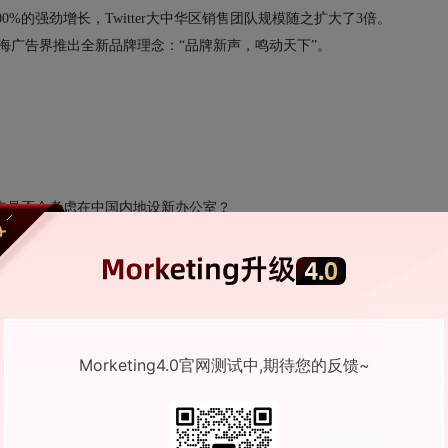
近400%的强劲增长，Twitter大中华区销售团队规模随之扩大了3倍。
中国出海广告界推出全新品牌理念：“品牌新声，鸣动天下”。
，未来是否会考虑在中国内地设新办公室？
向全球市场。目前，Twitter的亚太总部设置在新加坡，另外，在香港设有办
在扩编、增聘相关人员，扩大Twitter亚太团队，从而提高整体的服务
Morketing4.0官网测试中,期待您的反馈~
的服务先在中国推出和落地，我们对中国市场很有诚意”。
改变？会在别的领域上有一些突破吗？因为Twitter目前没有真正进入中国市场，