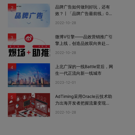
品牌广告如何做到好玩，还有
2
效？丨「品牌广告最前线」02
期
2022-10-28
微博V引擎——品效营销推广引
3
擎上线，创造品效双向奔赴新
机遇
2022-10-28
上北广深的一线Battle背后，网
4
生一代正流向新一线城市
2023-12-01
AdTiming采用Oracle云技术助
5
力出海开发者把握流量变现新
机遇
2022-10-28