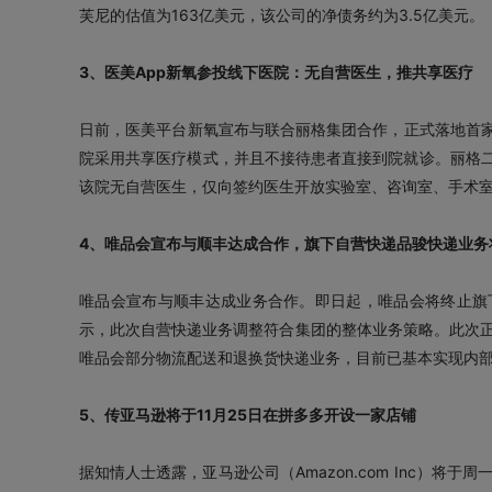
芙尼的估值为163亿美元，该公司的净债务约为3.5亿美元。
3、医美App新氧参投线下医院：无自营医生，推共享医疗
日前，医美平台新氧宣布与联合丽格集团合作，正式落地首
院采用共享医疗模式，并且不接待患者直接到院就诊。丽格
该院无自营医生，仅向签约医生开放实验室、咨询室、手术
4、唯品会宣布与顺丰达成合作，旗下自营快递品骏快递业务
唯品会宣布与顺丰达成业务合作。即日起，唯品会将终止旗
示，此次自营快递业务调整符合集团的整体业务策略。此次正
唯品会部分物流配送和退换货快递业务，目前已基本实现内
5、传亚马逊将于11月25日在拼多多开设一家店铺
据知情人士透露，亚马逊公司（Amazon.com Inc）将