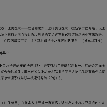
家线下医美医院——联合丽格第二医疗美容医院，据新氧方面介绍，该医
二院不接待患者直接到院，患者需要通过在其它渠道预约医生前来就医。
室、住院病房等空间，并为其提供护士及麻醉团队服务。（凤凰网科技）
将终止
下自营快递品骏的快递业务，并委托顺丰提供配送服务。唯品会方面表
式合作达成前，顺丰已经以唯品会JITX业务第三方物流供应商角色承接
部库存管理系统与顺丰快递链路路径的打通。
于周一（11月25日）在拼多多上开设一家商店，该消息人士称，亚马逊的拼多