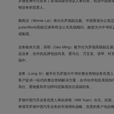
罗德亚洲今日宣布了多项高级管理层人事任命，包括中国香
销业务的负责人。
赖凤仪（Winnie Lai）将出任罗德副总裁、中国香港办
puterWorld高级记者和伟达公关高级顾问。她曾为大中
成集团。
业务板块方面，高明（Gao Ming）被升任为罗德高级副总
品业务，合作的品牌包括尚美、爱马仕、万宝龙、浪琴、轩
场中。
龙希（Long Xi）被升任为罗德大中华区整合营销业务负责
客户提供一站式的整合营销解决方案，合作伙伴包括美国加
高仕、爱德曼和乔治阿玛尼集团担任高级职务。
罗德中国汽车业务负责人将由袁唯（Will Yuan）出任。
将领导罗德中国汽车业务的市场增长战略，负责的客户包括