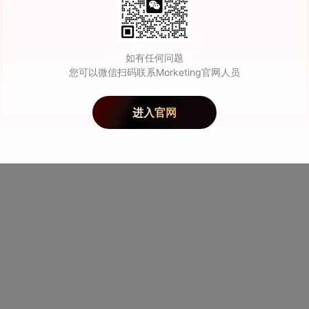
作为“龙王转世”的天选之子，萧敬腾最近“出人意料”地成功进入中国气象
之子萧小腾从小就是个特别的孩子，打娘胎里就自带预报天气的buff，
如有任何问题
您可以微信扫码联系Morketing官网人员
气预报员。最后萧敬腾本人友情出镜，“雨神”的身份最近终于得到了官
进入官网