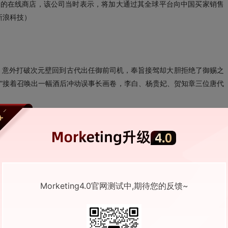
场的在线商店，该公司当时表示，将加大通过其全球平台向中国买家销售
新浪科技）
，意外打破次元壁回到古代出任御前司机，奉旨接驾却大胆拒绝了御赐之
事可为鉴”接着召唤出一幅酒后冲动误事长画卷，李白、杨贵妃、贺知章三位唐代
喝酒、皇上更哈啤」的理念赞不绝口。而始终立于“拒绝酒驾”一线的交
起酒后不开车的主张。
影节最佳动画视觉创意大奖的得主黄晨等动画界大咖助阵，质感精良、画
不小的热度，目前平台播放量已破千万。
Morketing4.0官网测试中,期待您的反馈~