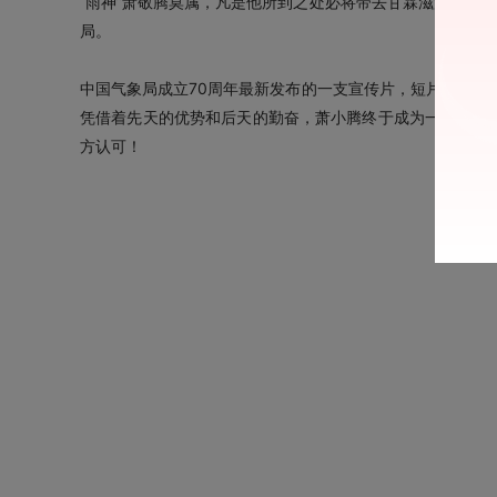
“雨神”萧敬腾莫属，凡是他所到之处必将带去甘霖滋润大地，
局。
中国气象局成立70周年最新发布的一支宣传片，短片中，天选
凭借着先天的优势和后天的勤奋，萧小腾终于成为一名正式天
方认可！