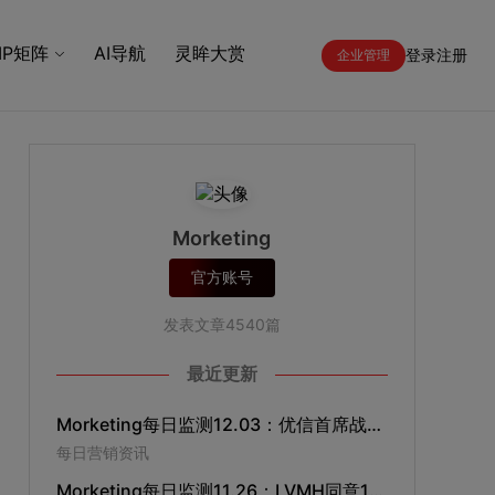
IP矩阵
AI导航
灵眸大赏
登录
注册
企业管理
Morketing
官方账号
发表文章4540篇
最近更新
Morketing每日监测12.03：优信首席战略官井文兵辞职；小米12月9日进入日本市场； “360推广”升级为“360智慧商业”；现代汽车成立北京创新中心
每日营销资讯
Morketing每日监测11.26：LVMH同意162亿美元现金收购蒂芙尼；滴滴快车加装车载屏幕，强化广告分发能力；亚马逊将在拼多多开设店铺；萧敬腾代言气象局