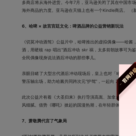
多商店将从海外进货。今年7月，亚马逊关闭了其在中国市
海外商品的力度。亚马逊在天猫上也有一个Kindle商店。 （
6、哈啤 × 故宫宫廷文化：啤酒品牌的公益营销新玩法
《切莫冲动酒驾》公益片中，哈啤推出的虚拟偶像——哈酱
酒，用硬核 rap 唱出“酒后冲动 skr 祸，太多前朝故
全民偶像现身说法酒后冲动的那些事儿。
亲眼目睹了大型古代酒后冲动现场后，皇上也对「哈酱开车不
警压轴出场，助力哈酱共同跨次元“护驾”，一起向 Z 世代发
此次公益片有着《大圣归来》执行导演高嵩、加拿大国际电
风细腻。借势《哪吒》掀起的国漫热潮，在年轻群体中引发
7、萧敬腾代言了气象局