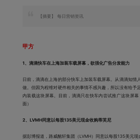
【摘要】
每日营销资讯
甲方
1、滴滴快车在上海加装车载屏幕，欲强化广告分发能力
日前，滴滴在上海的部分快车上加装车载屏幕。从滴滴知情
做。但因为程维对硬件相关的事情不感兴趣，所以没有给予
内装载这块屏幕。目前，滴滴只在快车内尝试推广这块屏幕
面）
2、LVMH同意以每股135美元现金收购蒂芙尼
据彭博报道，路威酩轩集团（LVMH）同意以每股135美元