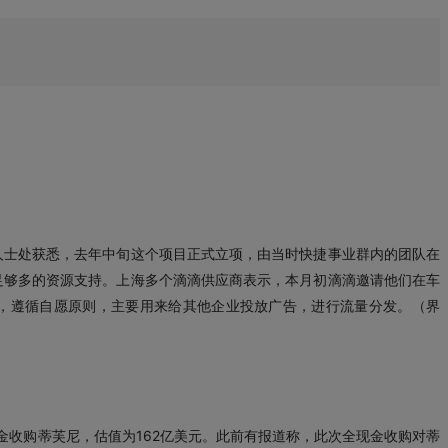
人士处获悉，去年中旬这个项目正式立项，由当时快捷事业群内的团队在
足够多的资源支持。上海多个滴滴供应商表示，本月初滴滴邀请他们在车
，遵循自愿原则，主要用来给其他企业投放广告，进行流量分发。（界
现金收购蒂芙尼，估值为162亿美元。此前有报道称，此次全现金收购对蒂