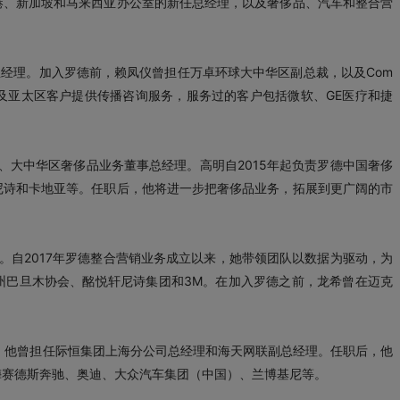
港、新加坡和马来西亚办公室的新任总经理，以及奢侈品、汽车和整合营
公室总经理。加入罗德前，赖凤仪曾担任万卓环球大中华区副总裁，以及Com
华区及亚太区客户提供传播咨询服务，服务过的客户包括微软、GE医疗和捷
裁、大中华区奢侈品业务董事总经理。高明自2015年起负责罗德中国奢侈
尼诗和卡地亚等。任职后，他将进一步把奢侈品业务，拓展到更广阔的市
人。自2017年罗德整合营销业务成立以来，她带领团队以数据为驱动，为
州巴旦木协会、酩悦轩尼诗集团和3M。在加入罗德之前，龙希曾在迈克
此前，他曾担任际恒集团上海分公司总经理和海天网联副总经理。任职后，他
梅赛德斯奔驰、奥迪、大众汽车集团（中国）、兰博基尼等。