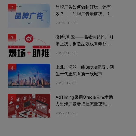
品牌广告如何做到好玩，还有
2
效？丨「品牌广告最前线」02
期
2022-10-28
微博V引擎——品效营销推广引
3
擎上线，创造品效双向奔赴新
机遇
2022-10-28
上北广深的一线Battle背后，网
4
生一代正流向新一线城市
2023-12-01
AdTiming采用Oracle云技术助
5
力出海开发者把握流量变现新
机遇
2022-10-28