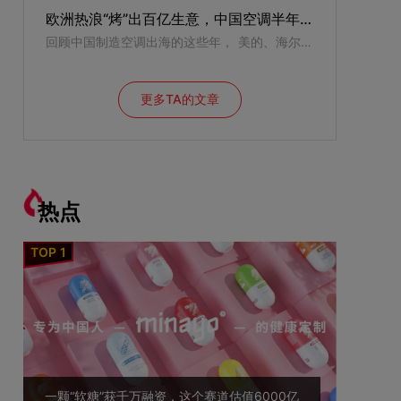
欧洲热浪“烤”出百亿生意，中国空调半年狂卖37亿美元
回顾中国制造空调出海的这些年， 美的、海尔、格力、海信......有人三年磨一款产品，有人十几年布一张渠道网，有人押注技术法规，有人砸钱营销。2026年的欧洲热浪，像一面放大镜，照出了中国空调出海的集体爆发，也照出了各家的出海底牌。
更多TA的文章
热点
一颗“软糖”获千万融资，这个赛道估值6000亿