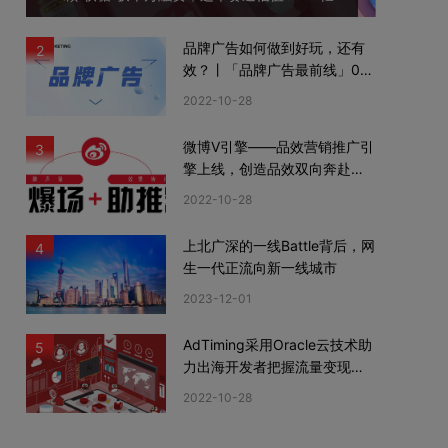
品牌广告如何做到好玩，还有
2
效？丨「品牌广告最前线」02
期
2022-10-28
微博V引擎——品效营销推广引
3
擎上线，创造品效双向奔赴新
机遇
2022-10-28
上北广深的一线Battle背后，网
4
生一代正流向新一线城市
2023-12-01
AdTiming采用Oracle云技术助
5
力出海开发者把握流量变现新
机遇
2022-10-28