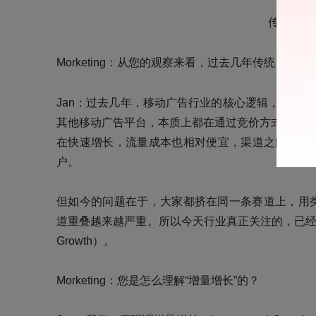
从“找
传统 U
Morketing：从您的观察来看，过去几年传统 UA
Jan
：过去几年，移动广告行业的核心逻辑，其实一
其他移动广告平台，本质上都在通过竞价方式争夺用
在快速增长，流量成本也相对便宜，渠道之间的竞
户。
但如今的问题在于，大家都挤在同一条赛道上，用
道重叠越来越严重。所以今天行业真正关注的，
已
Growth）。
Morketing：您是怎么理解“增量增长”的？