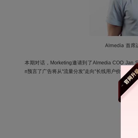
Almedia 
首席
本期对话
，
Morketing邀请到了
Almedia COO Jan S
n
预言了广告将从
“流量分发”走向
“
长线用户价值管理
”