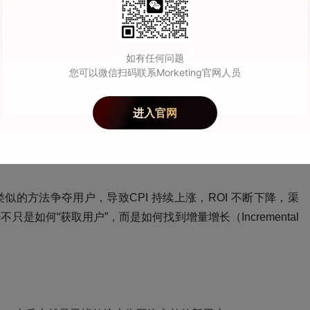
量”到“找增量”：
A 为什么不好用了？
如有任何问题
 行业经历了哪些变化？
您可以微信扫码联系Morketing官网人员
直是围绕同一个流量池展开竞争。无论是
Meta、Google 还是
进入官网
户。可以说，这套模式在增量时代非常有效，当时用户规模还
争也没有如今这么激烈，谁出价高，谁就可以更精准地触达用
类似的方法争夺用户，导致
CPI 持续上涨，ROI 不断下降，渠
经不只是
如何
“获取用户”，而是如何找到增量增长（Incremental