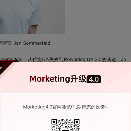
运营官
 Jan Sommerfeld
ommerfeld
，从传统
UA失效到Rewarded UA 2.0的演进，
Ja
。
以下是
他
对
“
下一代用户增长逻辑
”
的观察
。
Morketing4.0官网测试中,期待您的反馈~