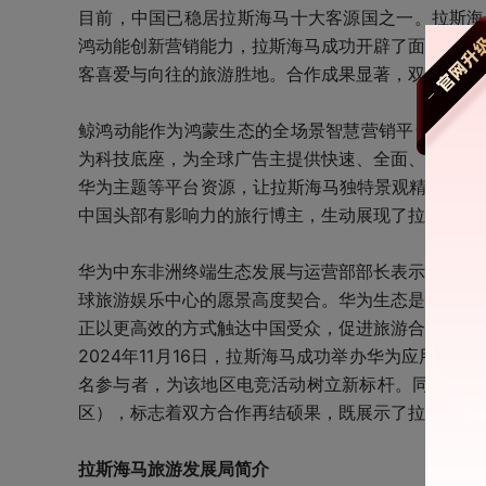
目前，中国已稳居拉斯海马十大客源国之一。拉斯海马旅游发
鸿动能创新营销能力，拉斯海马成功开辟了面向中国
客喜爱与向往的旅游胜地。合作成果显著，双方期待
鲸鸿动能作为鸿蒙生态的全场景智慧营销平台，依托华
为科技底座，为全球广告主提供快速、全面、精准的
华为主题等平台资源，让拉斯海马独特景观精准触达
中国头部有影响力的旅行博主，生动展现了拉斯海马
华为中东非洲终端生态发展与运营部部长表示，此次
球旅游娱乐中心的愿景高度契合。华为生态是帮助海
正以更高效的方式触达中国受众，促进旅游合作、商
2024年11月16日，拉斯海马成功举办华为应用
名参与者，为该地区电竞活动树立新标杆。同年11月
区），标志着双方合作再结硕果，既展示了拉斯海马
拉斯海马旅游发展局简介