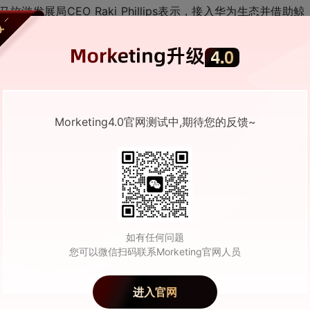
展局CEO Raki Phillips表示，接入华为生态并借助鲸
游客市场的新渠道，全方位展示旅游资源，使其成为深受中国游
持续深化合作。
为1+8+N全场景硬件和媒体生态，汇聚全球优质媒体，以AI
数据洞察和场景化营销方案。此次合作通过融合华为应用市场、
数百万中国游客。在“黄金周”等主题营销活动中，鲸鸿动能联合
Morketing4.0官网测试中,期待您的反馈~
风光与文化魅力，引发众多游客种草。
合作体现了双方追求卓越与创新的共同理念，与拉斯海马打造全
外广告主连接中国市场、与中国企业合作的核心枢纽，鲸鸿动能
贸往来及投资项目落地。
市场电竞杯赛事，作为该地区首届滨海全明星电竞赛事，吸引了近千
如有任何问题
，拉斯海马旅游发展局出席2024年华为开发者大会（中东非地
您可以微信扫码联系Morketing官网人员
作为未来旅游目的地的优势，也深化了与中国市场的联系。
进入官网