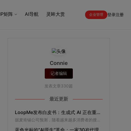
IP矩阵
AI导航
灵眸大赏
登录
注册
企业管理
Connie
记者编辑
发表文章330篇
最近更新
LoopMe发布白皮书：生成式 AI 正在重塑数字生态，移动游戏成为品牌增长的新锚点
据麦肯锡公司预测，随着越来越多消费者的搜索旅程在 AI 环境中直接完成，传统搜索流量中约有 20%–50% 可能面临被替代风险。对广告主而言，真正的挑战在于流量的结构变迁。消费者正在将网页访问的节点后移，即从“发现信息”转向“验证决策”。
蓝色光标的“AI原生”革命：一家30岁代理公司的“新生”