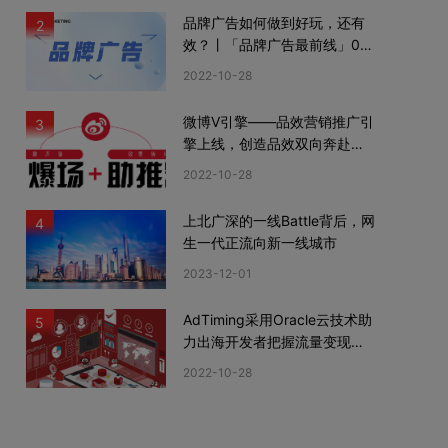
品牌广告如何做到好玩，还有
2
效？丨「品牌广告最前线」02
期
2022-10-28
微博V引擎——品效营销推广引
3
擎上线，创造品效双向奔赴新
机遇
2022-10-28
上北广深的一线Battle背后，网
4
生一代正流向新一线城市
2023-12-01
AdTiming采用Oracle云技术助
5
力出海开发者把握流量变现新
机遇
2022-10-28