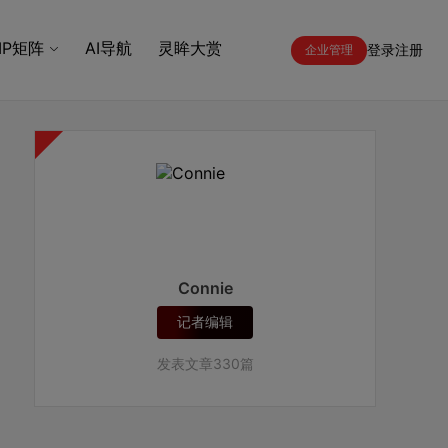
IP矩阵
AI导航
灵眸大赏
登录
注册
企业管理
Connie
记者编辑
发表文章330篇