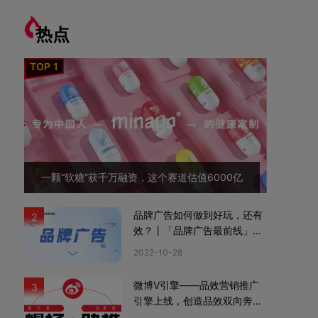
热点
一颗“软糖”获千万融资，这个赛道估值6000亿
品牌广告如何做到好玩，还有
2
效？丨「品牌广告最前线」02
期
2022-10-28
微博V引擎——品效营销推广
3
引擎上线，创造品效双向奔赴
新机遇