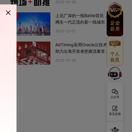
2022-10-28
上北广深的一线Battle背后，
4
网生一代正流向新一线城市
2023-12-01
AdTiming采用Oracle云技术
5
助力出海开发者把握流量变现
新机遇
2022-10-28
公众号
意见反馈
TOP