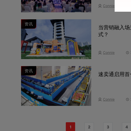
Connie
资讯
当营销融入场
式？
Connie
资讯
速卖通启用首
Connie
1
2
3
4