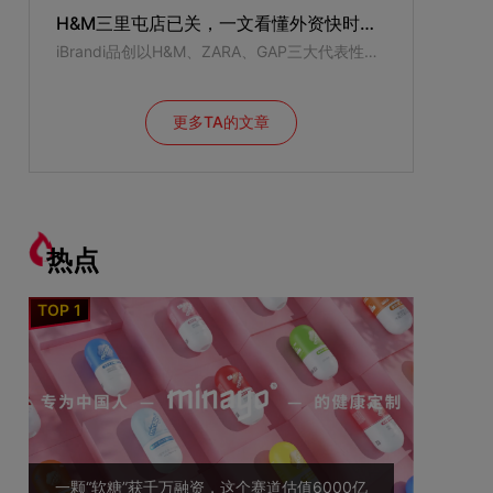
H&M三里屯店已关，一文看懂外资快时尚品牌为何集体“失宠”
iBrandi品创以H&M、ZARA、GAP三大代表性品牌，梳理了外资快时尚品牌在国内发展的代表性事件时间节点。
更多TA的文章
热点
一颗“软糖”获千万融资，这个赛道估值6000亿