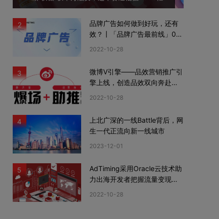
品牌广告如何做到好玩，还有
2
效？丨「品牌广告最前线」02
期
2022-10-28
微博V引擎——品效营销推广引
3
擎上线，创造品效双向奔赴新
机遇
2022-10-28
上北广深的一线Battle背后，网
4
生一代正流向新一线城市
2023-12-01
AdTiming采用Oracle云技术助
5
力出海开发者把握流量变现新
机遇
2022-10-28