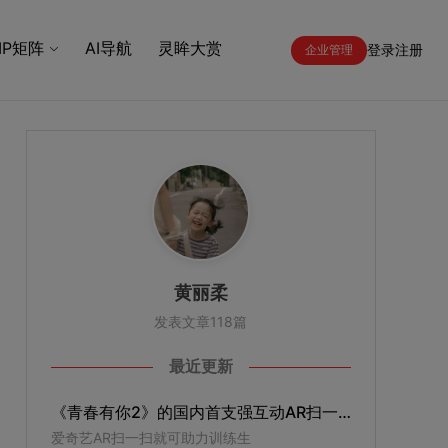
IP矩阵
AI导航
灵眸大赏
登录
注册
企业管理
黄丽柔
发表文章118篇
最近更新
《青春有你2》的国内首支强互动AR扫一扫户外广告，为什么值得关注？｜Morketing观察
爱奇艺AR扫一扫就可助力训练生