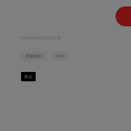
Morketing经授权转载
阿里妈妈
618
热点