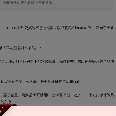
用于商家全面评估618的营销效果。
ent Index”（即阿里妈妈购买意向指数，以下简称Alimama PI ）发布了全新
销活动人群与创意对比的能力：
维度，评估阿里妈妈旗下的超级钻展、品牌特秀、超级风曝等营销产品的
者购买意向角度，分人群、分创意地进行评估和优化。
度分析，除了销量，商家品牌可以用PI 这种更长期、动态、一体化的评估体系
牌的关系。