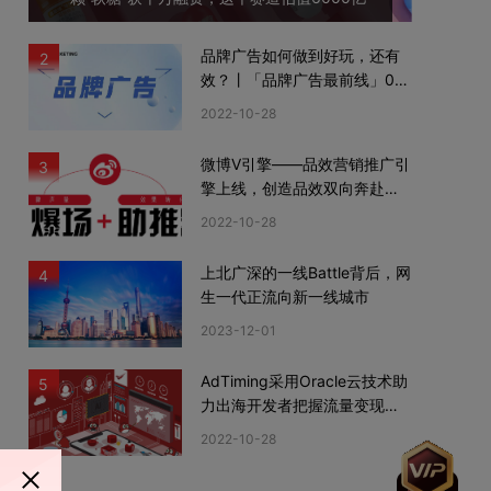
品牌广告如何做到好玩，还有
2
效？丨「品牌广告最前线」02
期
2022-10-28
微博V引擎——品效营销推广引
3
擎上线，创造品效双向奔赴新
机遇
2022-10-28
上北广深的一线Battle背后，网
4
生一代正流向新一线城市
2023-12-01
AdTiming采用Oracle云技术助
5
力出海开发者把握流量变现新
机遇
2022-10-28