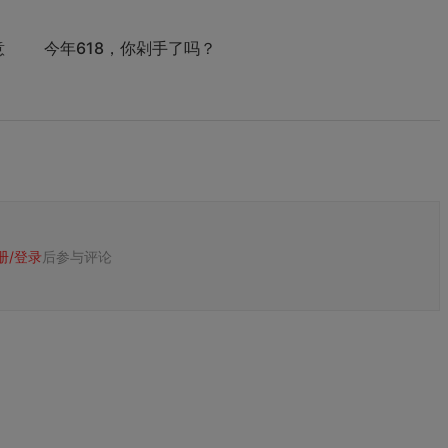
意
今年618，你剁手了吗？
册/
登录
后参与评论