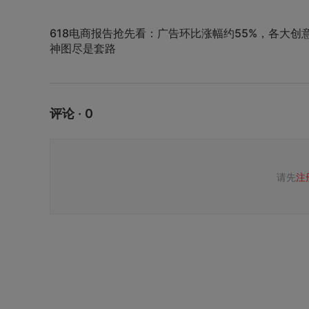
618电商报告抢先看：广告环比涨幅约55%，各大创
神图尽是套路
评论 · 0
请先
注