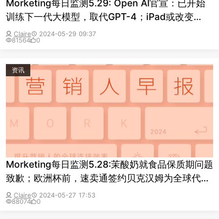
Morketing每日监测5.29: Open AI官宣：已开始
训练下一代大模型，取代GPT-4；iPad或改变
Logo方向；北京多家茉酸奶门店被立案调查
Claire
2024-05-29 09:37
81564
0
资讯
Morketing每日监测5.28:茉酸奶就食品保质期问题
致歉；欧洲杯前，速卖通签约贝克汉姆为全球代言
人
Claire
2024-05-27 17:53
88074
0