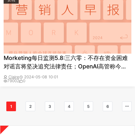
Morketing每日监测5.8:三六零：不存在资金困难
对谣言将坚决追究法律责任；OpenAI高管称今天
的GPT将很快显得可笑
Claire
2024-05-08 10:01
79002
0
1
2
3
4
5
6