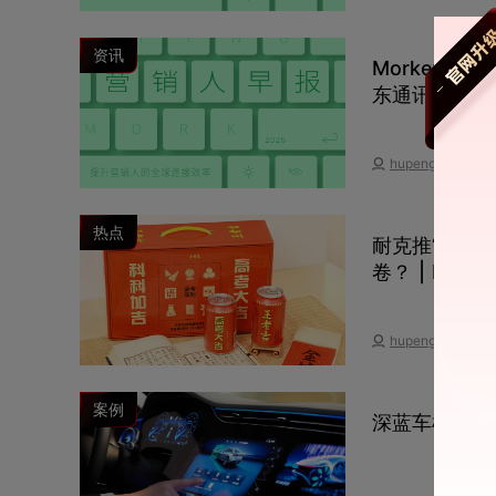
资讯
Morketin
东通讯官宣惠
hupengxue
热点
耐克推“全对
卷？ | Mork
hupengxue
案例
深蓝车机广告