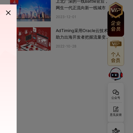
上北广深的一线Battle背后，
4
网生一代正流向新一线城市
2023-12-01
AdTiming采用Oracle云技术
5
助力出海开发者把握流量变现
新机遇
2022-10-28
公众号
意见反馈
TOP