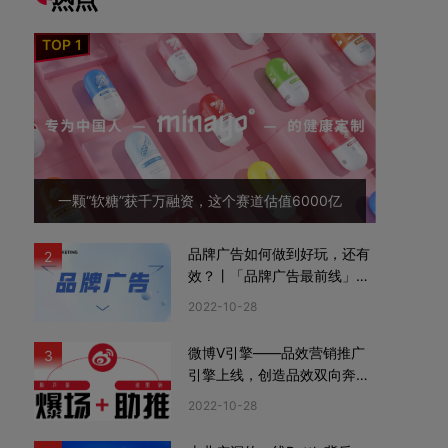
一颗“软糖”获千万融资，这个赛道估值6000亿
品牌广告如何做到好玩，还有
2
效？丨「品牌广告最前线」02
期
2022-10-28
微博V引擎——品效营销推广
3
引擎上线，创造品效双向奔赴
新机遇
2022-10-28