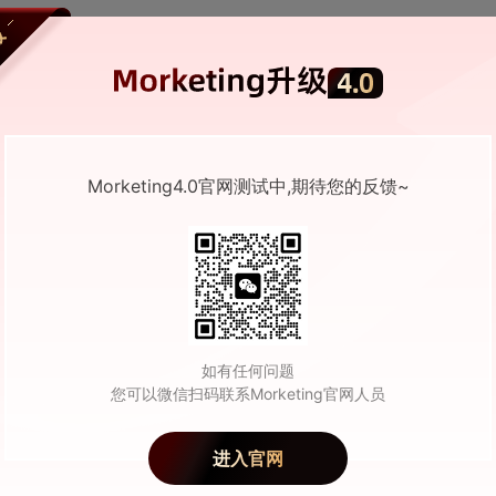
g每日监测6.12：星巴克在35家门店推广AI助手；京
英红担任推广大使；阳狮集团赢得玛氏媒体业务
60816
0
2025-06-12 01:52
Morketing4.0官网测试中,期待您的反馈~
”T恤、王老吉定制罐……高考流量场品牌如何交答
eting节点营销
74802
0
2025-06-10 02:53
如有任何问题
您可以微信扫码联系Morketing官网人员
翻车，车载营销场景如何过“窄门”？
进入官网