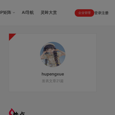
IP矩阵
AI导航
灵眸大赏
登录
注册
企业管理
hupengxue
发表文章21篇
热点