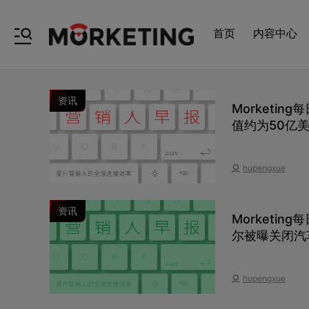
首页
内容中心
资讯
Morketi
值约为50亿
案，目前拦截
持股股东行列
hupengxue
资讯
Morketi
尔被曝关闭汽
hupengxue