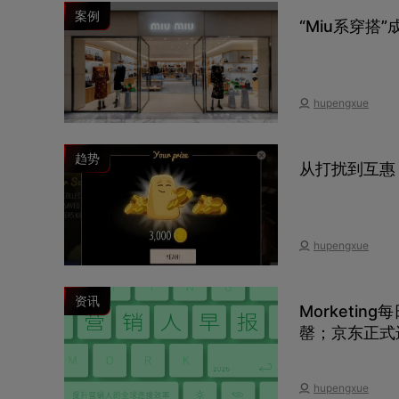
案例
“Miu系穿搭
hupengxue
趋势
从打扰到互惠
hupengxue
资讯
Morketi
罄；京东正式
hupengxue