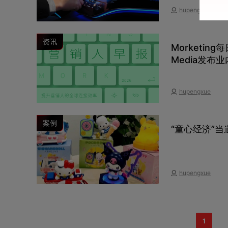
hupengxue
资讯
Morketi
Media发布
免费流量转为
hupengxue
案例
“童心经济”
hupengxue
1