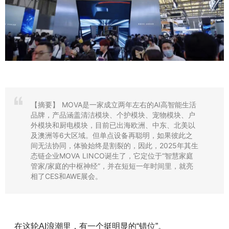
【摘要】
MOVA是一家成立两年左右的AI高智能生活
品牌，产品涵盖清洁模块、个护模块、宠物模块、户
外模块和厨电模块，目前已出海欧洲、中东、北美以
及澳洲等6大区域。但单点设备再聪明，如果彼此之
间无法协同，体验始终是割裂的，因此，2025年其生
态链企业MOVA LINCO诞生了，它定位于“智慧家庭
管家/家庭的中枢神经”，并在短短一年时间里，就亮
相了CES和AWE展会。
在这轮
AI
浪潮里，有一个挺明显的
“
错位
”
。