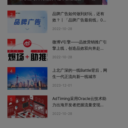
品牌广告如何做到好玩，还有
2
效？丨「品牌广告最前线」02
期
2022-10-28
微博V引擎——品效营销推广引
3
擎上线，创造品效双向奔赴新
机遇
2022-10-28
上北广深的一线Battle背后，网
4
生一代正流向新一线城市
2023-12-01
AdTiming采用Oracle云技术助
5
力出海开发者把握流量变现新
机遇
2022-10-28