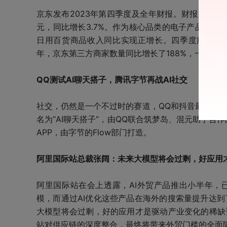
京东发布2023年第四季度及全年财报。财报显示，京东
元，同比增长3.7%。作为核心品类的电子产品及
日用百货商品收入同比实现正增长。四季度服务收入59
年，京东第三方商家数量同比增长了188%，一年内新
QQ测试AI聊天搭子，腾讯字节再战AI社交
社交，仍然是一个不过时的赛道，QQ和抖音最近都推
名为“AI聊天搭子”，由QQ联合筑梦岛、混元助手合作
APP，由字节的Flow部门打造。
阿里国际站总裁张阔：未来大模型将会过剩，好应用
阿里国际站在会上透露，AI外贸产品推出小半年，已
模，而通过AI优化这些产品在海外的搜索量提升达到
大模型将会过剩，好的应用才是驱动产业变化的稀缺
站对供应链的深度整合，最终将带来外贸门槛的全面