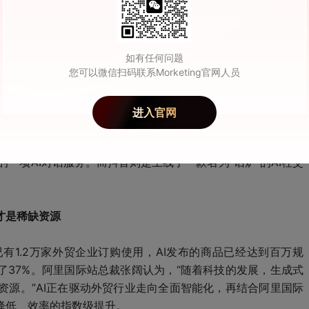
四季度收入3061亿元，同比增长3.6%；全年收入10847亿
家用电器商品收入同比增速在四季度继续保持高于行业平均水平，
6亿元，全年服务收入2134亿元，同比增长17.8%。2023
如有任何问题
增商家数量同比增长4.3倍。
您可以微信扫码联系Morketing官网人员
进入官网
出了AI社交功能和产品。日前，QQ的AI对话功能已开启测试，
的一项AI对话服务。而抖音则是上线了一款名为“话炉”的AI社交
才是稀缺资源
有1.2万家外贸企业订购使用，AI发布的商品已经达到百万规
了37%。阿里国际站总裁张阔认为，“随着科技的发展，生成式
资源。”AI正在驱动外贸行业走向全面智能化，再结合阿里国际
降低、效率的指数级提升。