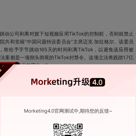
动公司剥离对旗下短视频应用TikTok的控制权，否则就禁止
议院共和党籍“中国问题特设委员会”主席迈克·加拉格尔、该委员
将给予字节跳动165天的时间剥离TikTok，以避免该应用被
法案都是一项彻头彻尾的TikTok封禁令。这项立法将践踏1.7亿
展和创造就业的平台。”
的发展”成立“自研游戏发行部 ”，由陈彤蓬负责，向CEO陈睿
部、广州分部、北京分部，将整合进自研游戏发行部，向陈彤蓬汇
Morketing4.0官网测试中,期待您的反馈~