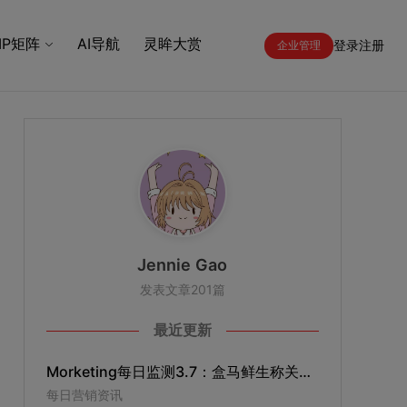
IP矩阵
AI导航
灵眸大赏
登录
注册
企业管理
Jennie Gao
发表文章201篇
最近更新
Morketing每日监测3.7：盒马鲜生称关店是正常淘汰尾部店；TikTok回应美议员要求字节165天内剥离TikTok；B站成立自研游戏发行部
每日营销资讯