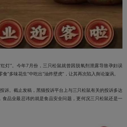
红灯”。今年7月份，三只松鼠就曾因脱氧剂泄露导致孕妇误
食“多味花生”中吃出“油炸壁虎”，让其再次陷入舆论漩涡。
投诉。截止发稿，黑猫投诉平台上与三只松鼠有关的投诉多达
道，食品业最忌讳的就是食品安全问题，更何况三只松鼠还是一