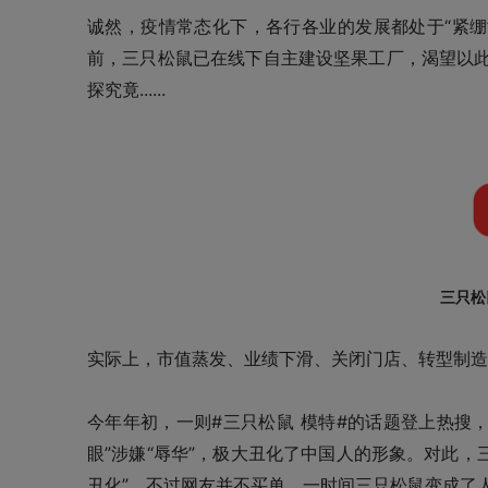
诚然，疫情常态化下，各行各业的发展都处于“紧绷
前，三只松鼠已在线下自主建设坚果工厂，渴望以此自救
探究竟......
三只松
实际上，市值蒸发、业绩下滑、关闭门店、转型制造
今年年初，一则#三只松鼠 模特#的话题登上热搜
眼”涉嫌“辱华”，极大丑化了中国人的形象。对此
丑化”。不过网友并不买单，一时间三只松鼠变成了人