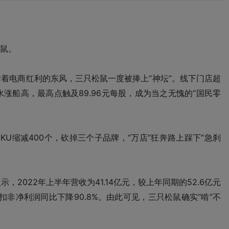
鼠。
，借着电商红利的东风，三只松鼠一度被捧上“神坛”。线下门店超
水涨船高，最高点触及89.96元每股，成为当之无愧的“国民零
U缩减400个，砍掉三个子品牌，“万店”狂奔路上踩下“急刹
，2022年上半年营收为41.14亿元，较上年同期的52.6亿元
7%；扣非净利润同比下降90.8%。由此可见，三只松鼠确实“啃”不