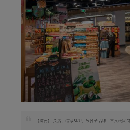
【摘要】
关店、缩减SKU、砍掉子品牌，三只松鼠“