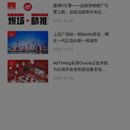
微博V引擎——品效营销推广引
3
擎上线，创造品效双向奔赴新
机遇
2022-10-28
上北广深的一线Battle背后，网
4
生一代正流向新一线城市
2023-12-01
AdTiming采用Oracle云技术助
5
力出海开发者把握流量变现新
机遇
2022-10-28