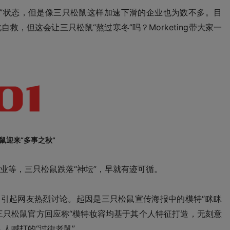
”状态，但是像三只松鼠这样加速下滑的企业也为数不多。目
，但这会让三只松鼠“熬过寒冬”吗？Morketing带大家一
鼠迎来“多事之秋”
业等，三只松鼠跌落“神坛”，早就有迹可循。
，引起网友热烈讨论。起因是三只松鼠宣传海报中的模特“眯眯
，三只松鼠官方回应称“模特妆容均基于其个人特征打造，无刻意
人喊打的“过街老鼠”。