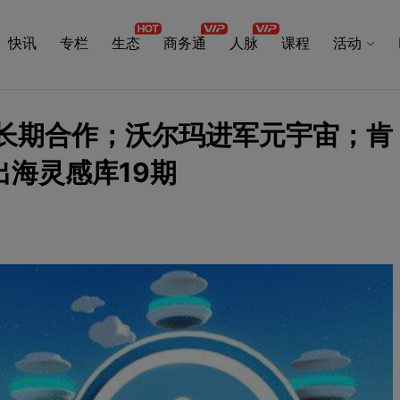
快讯
专栏
生态
商务通
人脉
课程
活动
ok长期合作；沃尔玛进军元宇宙；肯
海灵感库19期