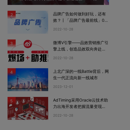
品牌广告如何做到好玩，还有
2
效？丨「品牌广告最前线」02
期
2022-10-28
微博V引擎——品效营销推广引
3
擎上线，创造品效双向奔赴新
机遇
2022-10-28
上北广深的一线Battle背后，网
4
生一代正流向新一线城市
2023-12-01
AdTiming采用Oracle云技术助
5
力出海开发者把握流量变现新
机遇
2022-10-28