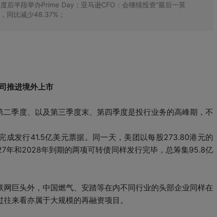
半段举办Prime Day；亚马逊CFO：会继续投资“最后一英
，同比减少48.37%；
公司推进境外上市
的第二季度、以及第三季度末、第四季度是投行业务的高峰期，不
成发行41.5亿美元票据。同一天，美团以每股273.80港元的
27年和2028年到期的两项可转债同样发行完毕，总筹集95.8亿
联网巨头外，中国燃气、安踏等在内不同行业的头部企业同样在
过往来看亦属于大规模的再融资项目。