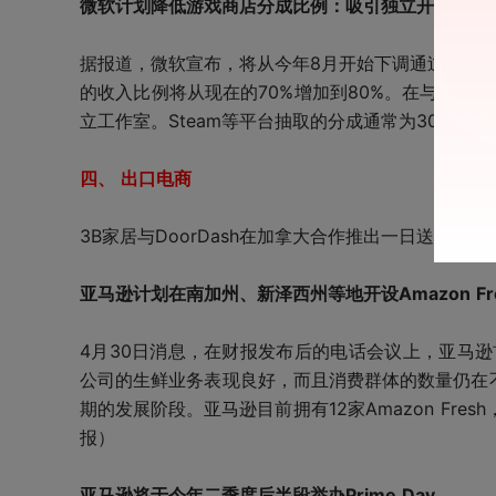
微软计划降低游戏商店分成比例：吸引独立开发者
据报道，微软宣布，将从今年8月开始下调通过其网
的收入比例将从现在的70%增加到80%。在与Valv
立工作室。Steam等平台抽取的分成通常为30%，Ep
四、 出口电商
3B家居与DoorDash在加拿大合作推出一日送达服
亚马逊计划在南加州、新泽西州等地开设Amazon Fr
4月30日消息，在财报发布后的电话会议上，亚马逊首席财
公司的生鲜业务表现良好，而且消费群体的数量仍在不断
期的发展阶段。亚马逊目前拥有12家Amazon Fr
报）
亚马逊将于今年二季度后半段举办Prime Day