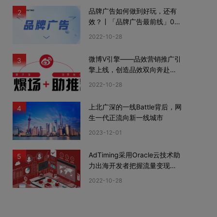
品牌广告如何做到好玩，还有
2
效？丨「品牌广告最前线」02
期
2022-10-28
微博V引擎——品效营销推广引
3
擎上线，创造品效双向奔赴新
机遇
2022-10-28
上北广深的一线Battle背后，网
4
生一代正流向新一线城市
2023-12-01
AdTiming采用Oracle云技术助
5
力出海开发者把握流量变现新
机遇
2022-10-28