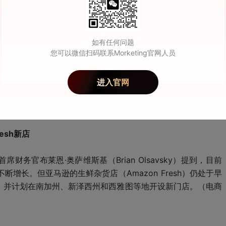
上商店发布PC游戏的独立开发者收取的分成。届时，开发者保留
e旗下Steam等对手竞争的过程中，微软的应用商店将更能吸引独
如有任何问题
您可以微信扫码联系Morketing官网人员
ic Games的应用商店抽成比例为12%。（新浪科技）
进入官网
务（彭博）
esh新店
务官布莱恩·奥萨维斯基（Brian Olsavsky）提到，目前
增长。但亚马逊的生鲜杂货店（Amazon Fresh）仍处于早
esh，并计划在南加州、新泽西州和西雅图等地开设新门店。（电商