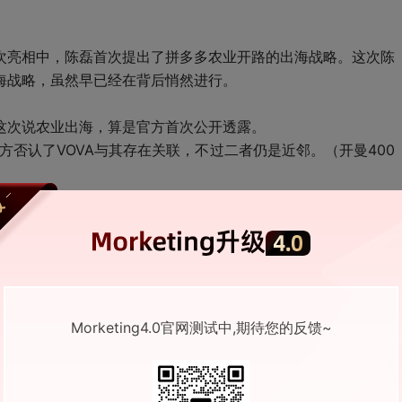
次亮相中，陈磊首次提出了拼多多农业开路的出海战略。这次陈
海战略，虽然早已经在背后悄然进行。
这次说农业出海，算是官方首次公开透露。
官方否认了VOVA与其存在关联，不过二者仍是近邻。（开曼400
37%
021年一季度，公司营收9.44亿元，同比减少22.05%；归母净
Morketing4.0官网测试中,期待您的反馈~
业收入47.03亿元，同比增长46.04%；归母净亏损1.88亿元，上