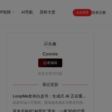
IP矩阵
AI导航
灵眸大赏
登录
注册
企业管理
Connie
记者编辑
发表文章330篇
最近更新
LoopMe发布白皮书：生成式 AI 正在重塑数字生态，移动游戏成为品牌增长的新锚点
据麦肯锡公司预测，随着越来越多消费者的搜索旅程在 AI 环境中直接完成，传统搜索流量中约有 20%–50% 可能面临被替代风险。对广告主而言，真正的挑战在于流量的结构变迁。消费者正在将网页访问的节点后移，即从“发现信息”转向“验证决策”。
蓝色光标的“AI原生”革命：一家30岁代理公司的“新生”