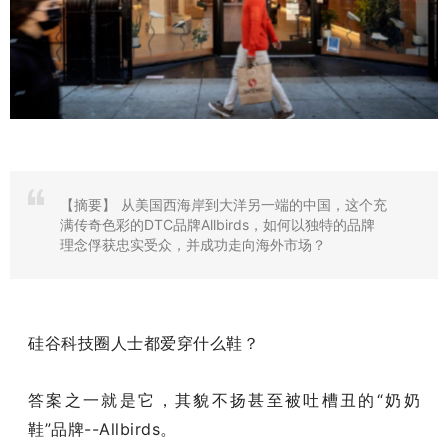
【摘要】
从美国西海岸到大洋另一端的中国，这个充
满传奇色彩的DTC品牌Allbirds，如何以独特的品牌
理念俘获忠实受众，并成功走向海外市场？
硅谷科技圈人士都爱穿什么鞋？
答案之一就是它，其貌不扬甚至被吐槽丑的“奶奶
鞋”品牌--Allbirds。