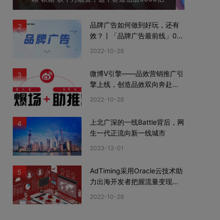
品牌广告如何做到好玩，还有
2
效？丨「品牌广告最前线」02
期
2022-10-28
微博V引擎——品效营销推广引
3
擎上线，创造品效双向奔赴新
机遇
2022-10-28
上北广深的一线Battle背后，网
4
生一代正流向新一线城市
2023-12-01
AdTiming采用Oracle云技术助
5
力出海开发者把握流量变现新
机遇
2022-10-28