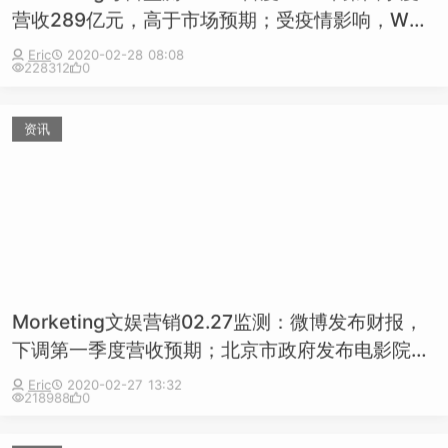
集团2019年全年营收140亿美元，同比下降1.6%；
Eric
2020-02-28 08:08
228312
0
华晨宇加入李宁代言人行列
资讯
Morketing文娱营销02.27监测：微博发布财报，
下调第一季度营收预期；北京市政府发布电影院复
工指南；Nike发布纪念科比短片
Eric
2020-02-27 13:32
218988
0
趋势