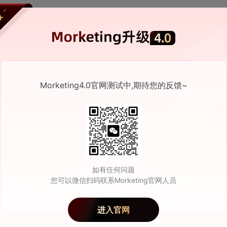
官David Kostman战略定调：Outbrain与
打造开放互联网新纪元
62160
0
2025-03-27 02:19
Morketing4.0官网测试中,期待您的反馈~
2025年健康至上，Outbrain洞悉10大行业趋
311556
0
2025-01-23 02:39
如有任何问题
您可以微信扫码联系Morketing官网人员
lting创始人Deric Wong（黄国文）加入
yX力恒担任全球首席商务官，加速布局全球业务
进入官网