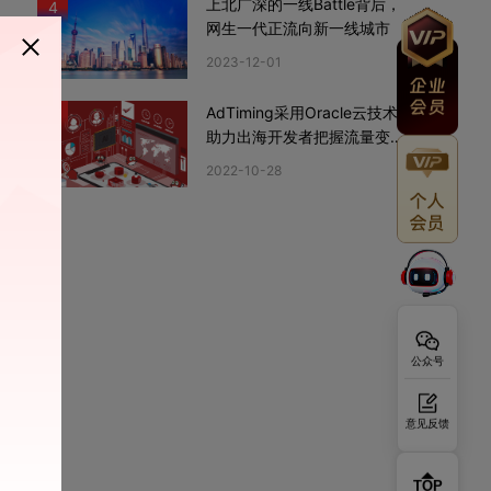
上北广深的一线Battle背后，
4
网生一代正流向新一线城市
2023-12-01
AdTiming采用Oracle云技术
5
助力出海开发者把握流量变现
新机遇
2022-10-28
公众号
意见反馈
TOP