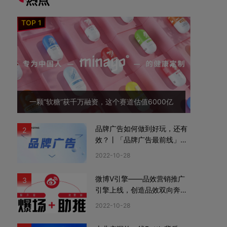
一颗“软糖”获千万融资，这个赛道估值6000亿
品牌广告如何做到好玩，还有
2
效？丨「品牌广告最前线」02
期
2022-10-28
微博V引擎——品效营销推广
3
引擎上线，创造品效双向奔赴
新机遇
2022-10-28