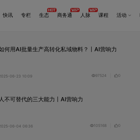
快讯
专栏
生态
商务通
人脉
课程
活动
如何用AI批量生产高转化私域物料？丨AI营响力
97524
0
2025-06-23 10:09
销人不可替代的三大能力丨AI营响力
105168
0
2025-06-04 06:36