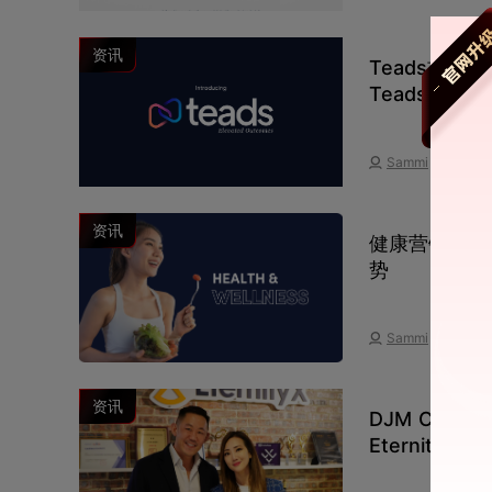
资讯
Teads首席执行
Teads合并
Sammi
资讯
健康营销指南丨
势
Sammi
资讯
DJM Consu
Eternit