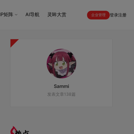
IP矩阵
AI导航
灵眸大赏
登录
注册
企业管理
Sammi
发表文章138篇
热点