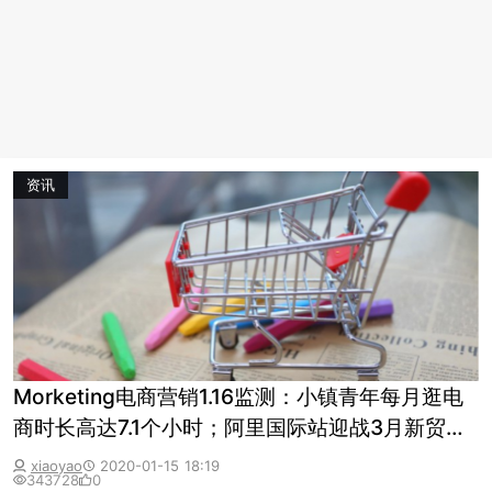
资讯
Morketing电商营销1.16监测：小镇青年每月逛电
商时长高达7.1个小时；阿里国际站迎战3月新贸
节，开启直通车春节不打烊活动
xiaoyao
2020-01-15 18:19
343728
0