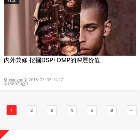
内外兼修 挖掘DSP+DMP的深层价值
xiaoyao
2015-07-07 11:27
156030
0
1
2
3
4
5
6