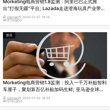
Morketing电商营销1.8监测：阿里巴巴正式推
出“打假无疆”平台; Lazada走进澄海玩具产业带，
助力商家出海淘金
xiaoyao
2020-01-07 18:14
181566
0
资讯
Morketing电商营销1.3监测：投入一千万补贴智利
车厘子，聚划算百亿补贴加码生鲜; 亚马逊全球开
店开启中国卖家招募计划
xiaoyao
2020-01-02 18:34
197652
0