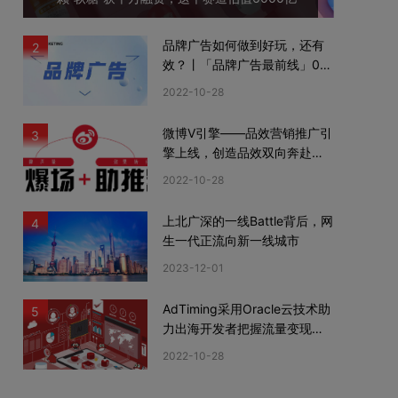
品牌广告如何做到好玩，还有
2
效？丨「品牌广告最前线」02
期
2022-10-28
微博V引擎——品效营销推广引
3
擎上线，创造品效双向奔赴新
机遇
2022-10-28
上北广深的一线Battle背后，网
4
生一代正流向新一线城市
2023-12-01
AdTiming采用Oracle云技术助
5
力出海开发者把握流量变现新
机遇
2022-10-28