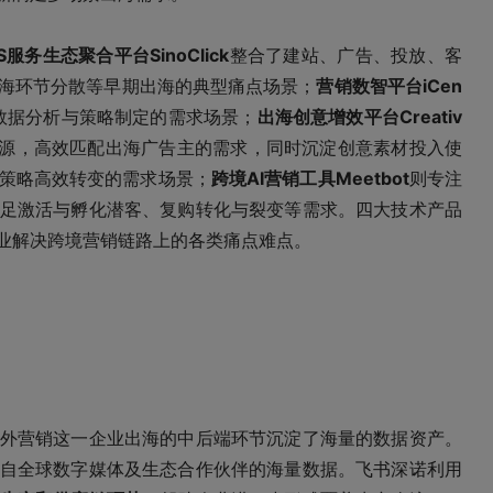
aS服务生态聚合平台SinoClick
整合了建站、广告、投放、客
海环节分散等早期出海的典型痛点场景；
营销数智平台iCen
数据分析与策略制定的需求场
景；
出海创意增效平台Creativ
源，高效匹配出海广告主的需求，同时沉淀创意素材投入使
策略高效转变的需求场景；
跨境AI营销工具Meetbot
则专注
足激活与孵化潜客、复购转化与裂变等需求。四大技术产品
海企业解决跨境营销链路上的各类痛点难点。
外营销这一企业出海的中后端环节沉淀了海量的数据资产。
自全球数字媒体及生态合作伙伴的海量数据。飞书深诺利用