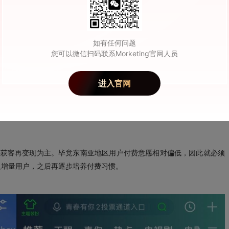
，尤其是导师LISA的泰国身份和现役顶级女团BLACKPINK成员身
如有任何问题
您可以微信扫码联系Morketing官网人员
2》的海外布局，要对比一下观众参与节目互动投票助力方式的区别及国
进入官网
》互动的方式非常多样。而海外粉丝的互动仅限于参与投票，且票数并不
先获客再变现为主。毕竟东南亚地区用户付费意愿相对偏低，因此就必须
取增量用户，之后再逐步培养付费习惯。