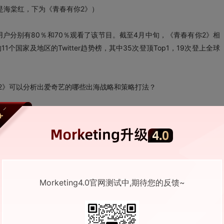
是海棠红，下为《青春有你2》）
户分别有80％和70％观看了该节目。截至4月中旬，《青春有你2》相
个国家及地区的Twitter趋势榜，其中35次登顶Top1，19次登上全球
2》可以分析出爱奇艺的哪些出海战略和策略打法？
火热的内容，但放在海外市场往往并不如意，出海成功的文化作品首要前
。
、印尼语、马来语、泰语5种语言字幕。而今年爱奇艺国际版《青春有你
Morketing4.0官网测试中,期待您的反馈~
制作及整体翻译，为海外用户呈现符合本土观看习惯的整体节目效果。突