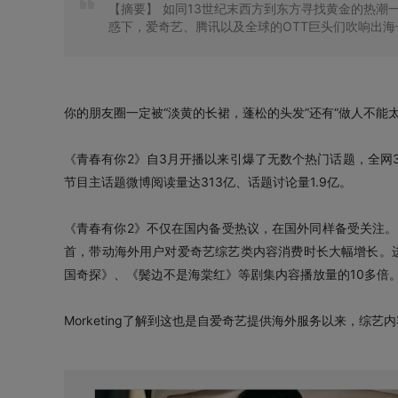
【摘要】
如同13世纪末西方到东方寻找黄金的热潮
惑下，爱奇艺、腾讯以及全球的OTT巨头们吹响出
你的朋友圈一定被“淡黄的长裙，蓬松的头发”还有“做人不能太
《青春有你2》自3月开播以来引爆了无数个热门话题，全网3
节目主话题微博阅读量达313亿、话题讨论量1.9亿。
《青春有你2》不仅在国内备受热议，在国外同样备受关注。
首，带动海外用户对爱奇艺综艺类内容消费时长大幅增长。进入
国奇探》、《鬓边不是海棠红》等剧集内容播放量的10多倍
Morketing了解到这也是自爱奇艺提供海外服务以来，综