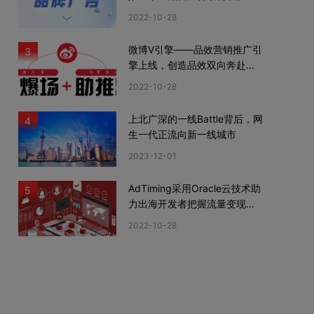
期
2022-10-28
微博V引擎——品效营销推广引
3
擎上线，创造品效双向奔赴新
机遇
2022-10-28
上北广深的一线Battle背后，网
4
生一代正流向新一线城市
2023-12-01
AdTiming采用Oracle云技术助
5
力出海开发者把握流量变现新
机遇
2022-10-28