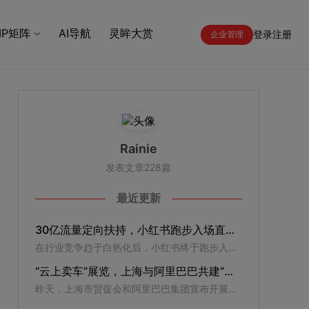
IP矩阵
AI导航
灵眸大赏
登录
注册
企业管理
Rainie
发表文章228篇
最近更新
30亿流量定向扶持，小红书跑步入场直播电商
在行业竞争趋于白热化后，小红书终于跑步入局。
“云上卖车”展览，上海与阿里巴巴共建“云展平台”
昨天，上海市贸促会和阿里巴巴集团宣布开展深度合作，共同在上海建设“云展平台”