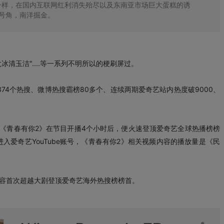
一样，在国内互联网红利消失殆尽以及东南亚市场巨大蛋糕的诱
海号角，南洋掘金。
冰清玉洁"....等一系列不明所以的梗刷屏过。
74个热搜、微博热搜霸榜80多个、连续两期爱奇艺站内热度破9000、
《青春有你2》在节目开播4个小时后，便火速登顶爱奇艺全球热播榜榜
爱奇艺YouTube账号，《青春有你2》相关视频内容的播放量是《民
。
艺内容首次超越大剧登顶爱奇艺海外热搜榜榜首。