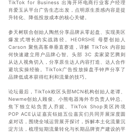
TikTok for Business 出海开环电商行业客户经理
肖爱玉从平台广告生态出发，点明原生质感内容是提
升转化、降低投放成本的核心关键。
参天树联合创始人陶然分享品牌从零起盘、实现美区
爆发式增长的实战路径。HEORSHE 母婴创始人
Carson 聚焦高客单垂直赛道，详解 TikTok 内容如
何快速建立用户品牌心智。头部 3C 卖家梁艺腾则
从达人视角切入，分享原生达人内容打造、达人合作
避坑实操经验。TikTok广告投放操盘手钟声分享了
品牌低成本获得红利和流量的技巧。
论坛最后，TikTok欧区头部MCN机构创始人老谭、
Newme创始人顾俊、小熊电器海外市负责人钟总、
焦下独立站负责人乔妮、TikTok Shop美区跨境
POP ACE认证嘉宾钰姐五位嘉宾们共同开展深度圆
桌对话，围绕全域运营展开探讨，拆解本土化流量沉
淀方法，梳理短期流量转化与长期品牌资产建设的平