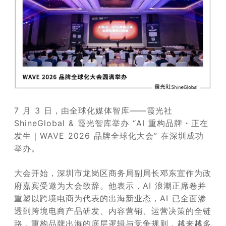
7 月 3 日，由全球化媒体智库——霞光社
ShineGlobal & 霞光智库举办 “AI 重构品牌・正在
发生｜WAVE 2026 品牌全球化大会” 在深圳成功
举办。
大会开始，深圳市龙岗区商务局副局长邓东宣作为政
府嘉宾受邀为大会致辞。他表示，AI 浪潮正席卷并
重塑以跨境电商为代表的出海新业态，AI 已全面渗
透到跨境电商产品研发、内容营销、运营决策的全链
路，重构品牌出海的底层逻辑与竞争规则，越来越多